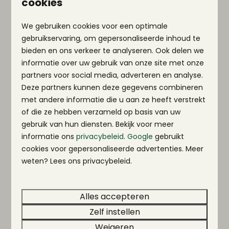
cookies
We gebruiken cookies voor een optimale
gebruikservaring, om gepersonaliseerde inhoud te
bieden en ons verkeer te analyseren. Ook delen we
informatie over uw gebruik van onze site met onze
partners voor social media, adverteren en analyse.
Deze partners kunnen deze gegevens combineren
met andere informatie die u aan ze heeft verstrekt
Het Pulvermaar
of die ze hebben verzameld op basis van uw
gebruik van hun diensten. Bekijk voor meer
Het Pulvermaar in de Vulkaaneifel is één van
informatie ons
privacybeleid
.
Google
gebruikt
de mooiste meren in de Eifel en ligt direct aan
cookies voor gepersonaliseerde advertenties. Meer
het vakantiepark. Van het park wandel je door
weten? Lees ons privacybeleid.
een bos in een paar minuutjes naar beneden,
naar het meer. Wanneer je bij het Pulvermaar
komt dan zul je zien hoe prachtig het meer
Alles accepteren
met zijn diepblauwe kleur en de omgeving is.
Zelf instellen
Geniet van het helderblauwe Pulvermaar-
Weigeren