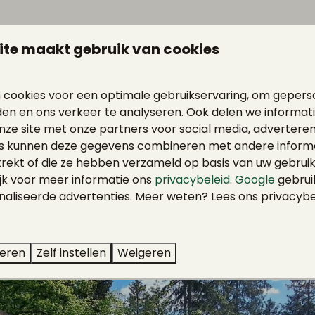
ite maakt gebruik van cookies
Vulkaaneifel
: Het Trautzbergermaar werd in 2014 weer vol 
r van de Vulkaaneifel. Lengte: 11,5 km, hoogte: 225 meter,
 cookies voor een optimale gebruikservaring, om gepers
den en ons verkeer te analyseren. Ook delen we informat
kovers naar Holzmaar en zes andere Maren
: Deze wan
nze site met onze partners voor social media, adverteren
t dal van de Sammetbeek. Langs de Sammetbeek bereikt u
s kunnen deze gegevens combineren met andere informat
 gaat het verder naar het hoogveen Strohner Märchen 
trekt of die ze hebben verzameld op basis van uw gebrui
: 456 meter, duur: 7 uur.
ijk voor meer informatie ons
privacybeleid
.
Google
gebrui
aliseerde advertenties. Meer weten? Lees ons privacybe
dit ook leuk om te lezen
teren
Zelf instellen
Weigeren