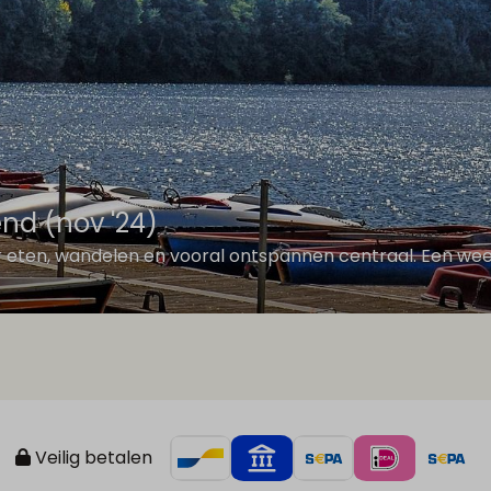
end (nov '24)
er eten, wandelen en vooral ontspannen centraal. Een we
Veilig betalen