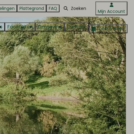
elingen
Plattegrond
FAQ
Mijn Account
s
Faciliteiten
Omgeving
Contact
Zoek & Boek