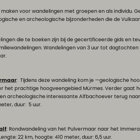
 maken voor wandelingen met groepen en als individu. G
ogische en archeologische bijzonderheden die de Vulkaanei
ngen die te boeken zijn bij de gecertificeerde gids en te
miliewandelingen. Wandelingen van 3 uur tot dagtochten 
ar.
ermaar
: Tijdens deze wandeling kom je —geologische hoo
oor het prachtige hoogveengebied Mürmes. Verder gaat 
e en archeologische interessante Alfbachoever terug na
eter, duur: 5 uur.
alf
: Rondwandeling van het Pulvermaar naar het Immer
ngte: 22 km, hoogte: 410 meter, duur: 6,5 uur.