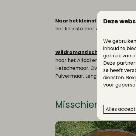
Deze webs
Naar het kleinste Maar van de 
het kleinste met water gevulde Maa
We gebruiken
inhoud te bie
Wildromantisch door twee bee
gebruik van o
naar het Alfdal en verder in he
Deze partner
Hetschemaar. Over het Maare-pad
ze heeft vers
Pulvermaar. Lengte: 25 km, hoogte
diensten. Bek
voor geperson
Misschien vind je 
Alles accep