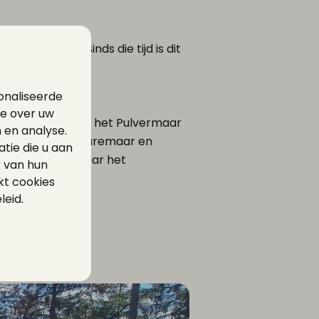
water gezet. Sinds die tijd is dit
 duur: 3 uur.
onaliseerde
ie over uw
deling voert van het Pulvermaar
 en analyse.
 het Holzmaar, Düremaar en
ie die u aan
en dan terug naar het
k van hun
kt cookies
leid.